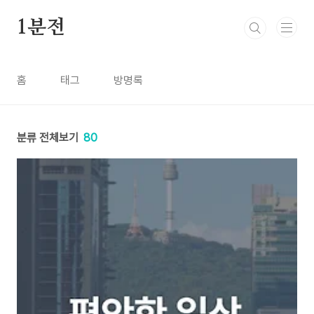
본문 바로가기
1분전
홈
태그
방명록
분류 전체보기
80