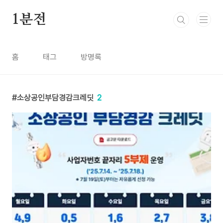
본문 바로가기
1분전
홈
태그
방명록
소상공인부담경감크레딧
2