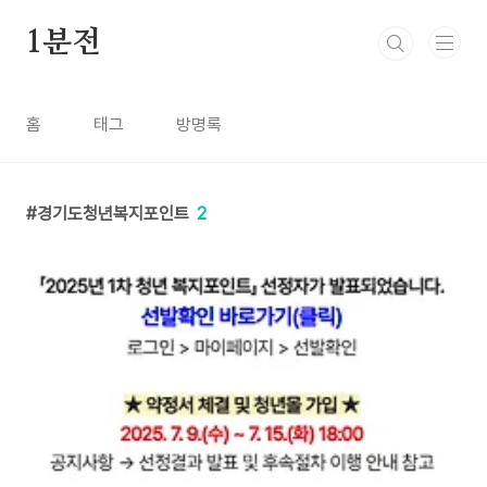
본문 바로가기
1분전
홈
태그
방명록
경기도청년복지포인트
2