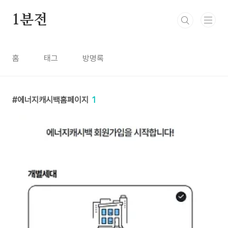
본문 바로가기
1분전
홈
태그
방명록
에너지캐시백홈페이지
1