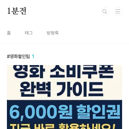
본문 바로가기
1분전
홈
태그
방명록
영화할인팁
1