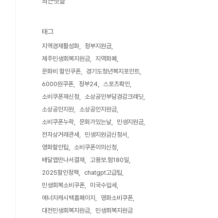
최근댓글
태그
지역경제활성화
정부지원금
제주민생회복지원금
지역화폐
문화비 할인쿠폰
경기도청년복지포인트
6000원쿠폰
정부24
스포츠확인
소비쿠폰재신청
소상공인부담경감크레딧
소상공인지원
소상공인지원금
소비쿠폰누락
문화가있는날
민생지원금
전자상거래관세
민생지원금신청서
영화할인팁
소비쿠폰이의신청
배달앱만나서결재
고용보.험180일
2025할인정책
chatgpt고급팁
민생회복소비쿠폰
미국수입세
에너지캐시백홈페이지
영화소비쿠폰
대전민생회복지원금
민생회복지원금