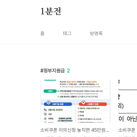
본문 바로가기
1분전
홈
태그
방명록
정부지원금
2
소비쿠폰 이의신청 놓치면 45만원 손해