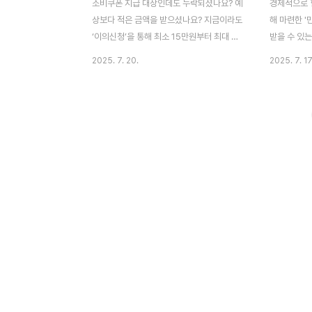
소비쿠폰 지급 대상인데도 누락되셨나요? 예
경제적으로 힘
상보다 적은 금액을 받으셨나요? 지금이라도
해 마련한 '
‘이의신청’을 통해 최소 15만원부터 최대 45
받을 수 있는
만원까지 혜택을 다시 받을 수 있습니다. 신
시나요? 신
2025. 7. 20.
2025. 7. 17
청 절차는 복잡하지 않지만, 기한을 넘기면
까지 모두 확
한 푼도 받을 수 없다는 점이 중요합니다. 이
지금 정리해드
글에서 신청 자격, 서류, 방법까지 완벽하게
챙기세요. 1
안내드리니 반드시 확인하시고 놓치지 마세
아도 가능합니
요! 이의신청 바로가기 왜 이의신청이 필요할
18일이며, 
까요? 정부는 2025년 국민 개개인의 생활
월 12일까지
안정을 지원하고 지역 경제를 활성화하기 위
을 하면 지급
해 ‘민생회복 소비쿠폰’을 시행하고 있습니
기준일 이후
다. 대상자는 소득 수준이나 거주 지역에 따
가 사망했을
라 15만~45만원까지 받을 수 있으며, 신청
잔액을 사용할
만 하면 간단히 지급되는 제도입니다. 하지만
능한가요? 원
시스템 오류, 정보 누락, 자격 판단 착오 등으
이전 출생한 
로 정당하..