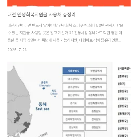
대전 민생회복지원금 사용처 총정리
대전시민이라면 반드시 알아야 할 민생회복 소비쿠폰! 최대 53만 원까지 받을
수 있는 지원금, 사용할 곳은 알고 계신가요? 전통시장·동네마트·학원·병원·미
용실 등 지역 상권에서 폭넓게 사용 가능하지만, 대형마트·백화점·온라인몰은
제외입니다. 배달앱 ‘만나서 결제’ 꿀팁, 사용 시기와 지역 제한까지! 궁금한 점
2025. 7. 21.
모두 해결해드립니다. 클릭하고 현명하게 사용하세요! 대전민생회복지원금, 총
얼마까지? 단계별 지급 안내 1차 지급(7/21~9/12)주민등록 기준 2025년 6
월 18일 이전 대전시민에게 먼저 지급소득 수준에 따라 차등 지급상위 10%:
18만 원일반 시민: 28만 원차상위·한부모 가정: 43만 원기초생활수급자: 최대
53만 원 2차 지급(9/22~10/31)1차 대상자 중 소득 하위 90%에 ..