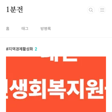
본문 바로가기
1분전
홈
태그
방명록
지역경제활성화
2