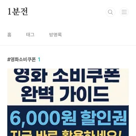
본문 바로가기
1분전
홈
태그
방명록
영화소비쿠폰
1