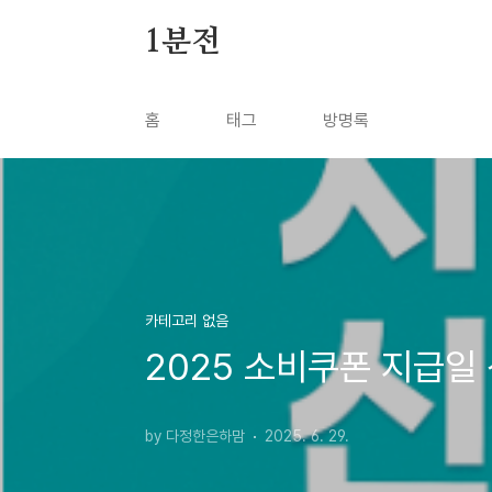
본문 바로가기
1분전
홈
태그
방명록
카테고리 없음
2025 소비쿠폰 지급일
by 다정한은하맘
2025. 6. 29.