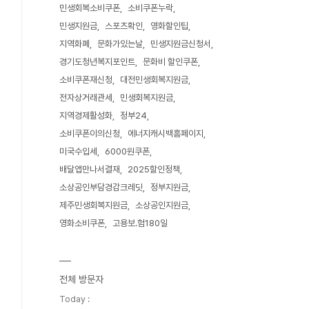
민생회복소비쿠폰
소비쿠폰누락
민생지원금
스포츠확인
영화할인팁
지역화폐
문화가있는날
민생지원금신청서
경기도청년복지포인트
문화비 할인쿠폰
소비쿠폰재신청
대전민생회복지원금
전자상거래관세
민생회복지원금
지역경제활성화
정부24
소비쿠폰이의신청
에너지캐시백홈페이지
미국수입세
6000원쿠폰
배달앱만나서결재
2025할인정책
소상공인부담경감크레딧
정부지원금
제주민생회복지원금
소상공인지원금
영화소비쿠폰
고용보.험180일
전체 방문자
Today :