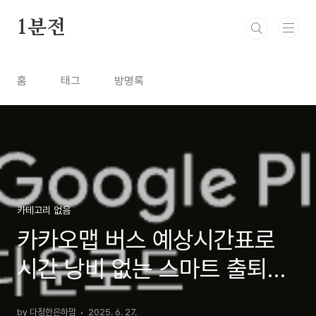
본문 바로가기
1분전
홈
태그
방명록
카테고리 없음
카카오맵 버스 예상시간표로
시간 낭비 없는 스마트 출퇴근
완전정복!
by 다정한은하맘
2025. 6. 27.